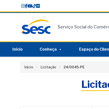
Skip
conteúdo
to
content
Serviço Social do Comér
Início
Conheça
Espaço do Clie
Início
Licitação
24/0045-PE
Licit