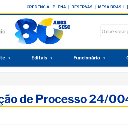
CREDENCIAL PLENA
|
RESERVAS
|
MESA BRASIL
|
Buscar no si
cio
nte
Editais
Funcionário
ação de Processo 24/0