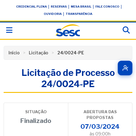
Skip
conteúdo
|
|
|
|
CREDENCIAL PLENA
RESERVAS
MESA BRASIL
FALE CONOSCO
to
|
OUVIDORIA
TRANSPARÊNCIA
content
Início
Licitação
24/0024-PE
Licitação de Processo
24/0024-PE
SITUAÇÃO
ABERTURA DAS
PROPOSTAS
Finalizado
07/03/2024
às 09:00h