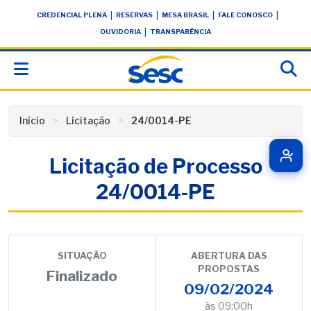
Skip
conteúdo
|
|
|
|
CREDENCIAL PLENA
RESERVAS
MESA BRASIL
FALE CONOSCO
to
|
OUVIDORIA
TRANSPARÊNCIA
content
Início
Licitação
24/0014-PE
Licitação de Processo
24/0014-PE
SITUAÇÃO
ABERTURA DAS
PROPOSTAS
Finalizado
09/02/2024
às 09:00h