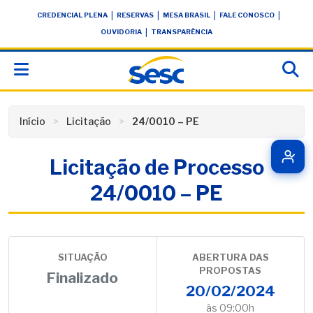
Skip
conteúdo
|
|
|
|
CREDENCIAL PLENA
RESERVAS
MESA BRASIL
FALE CONOSCO
to
|
OUVIDORIA
TRANSPARÊNCIA
content
Início
Licitação
24/0010 – PE
Licitação de Processo
24/0010 – PE
SITUAÇÃO
ABERTURA DAS
PROPOSTAS
Finalizado
20/02/2024
às 09:00h