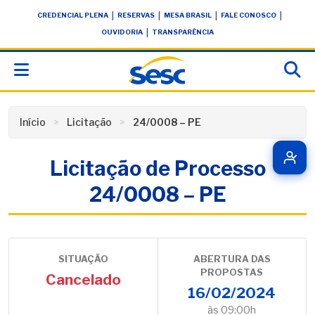
Skip
conteúdo
|
|
|
|
CREDENCIAL PLENA
RESERVAS
MESA BRASIL
FALE CONOSCO
to
|
OUVIDORIA
TRANSPARÊNCIA
content
Início
Licitação
24/0008 – PE
Licitação de Processo
24/0008 – PE
SITUAÇÃO
ABERTURA DAS
PROPOSTAS
Cancelado
16/02/2024
às 09:00h