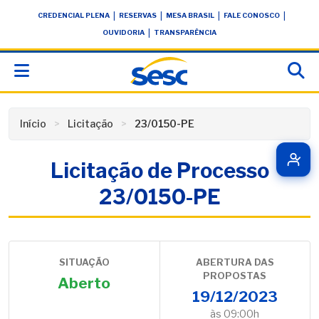
Skip
conteúdo
|
|
|
|
CREDENCIAL PLENA
RESERVAS
MESA BRASIL
FALE CONOSCO
to
|
OUVIDORIA
TRANSPARÊNCIA
content
Início
Licitação
23/0150-PE
Licitação de Processo
23/0150-PE
SITUAÇÃO
ABERTURA DAS
PROPOSTAS
Aberto
19/12/2023
às 09:00h