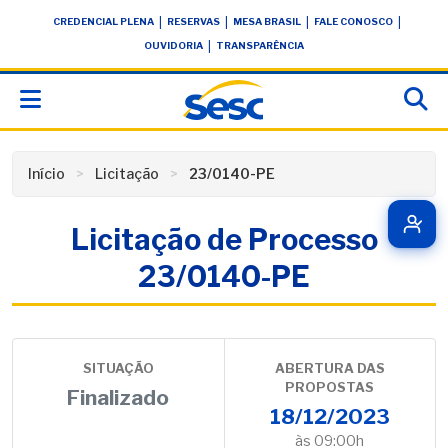
Skip
conteúdo
|
|
|
|
CREDENCIAL PLENA
RESERVAS
MESA BRASIL
FALE CONOSCO
to
|
OUVIDORIA
TRANSPARÊNCIA
content
Início
Licitação
23/0140-PE
Licitação de Processo
23/0140-PE
SITUAÇÃO
ABERTURA DAS
PROPOSTAS
Finalizado
18/12/2023
às 09:00h