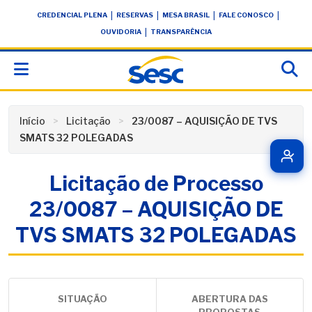
Skip
conteúdo
|
|
|
|
CREDENCIAL PLENA
RESERVAS
MESA BRASIL
FALE CONOSCO
to
|
OUVIDORIA
TRANSPARÊNCIA
content
Início
Licitação
23/0087 – AQUISIÇÃO DE TVS
SMATS 32 POLEGADAS
Licitação de Processo
23/0087 – AQUISIÇÃO DE
TVS SMATS 32 POLEGADAS
SITUAÇÃO
ABERTURA DAS