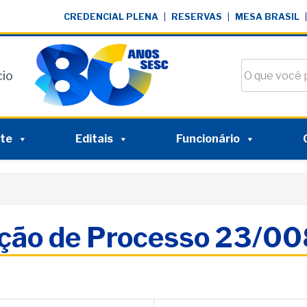
CREDENCIAL PLENA
|
RESERVAS
|
MESA BRASIL
|
Buscar no si
cio
nte
Editais
Funcionário
ação de Processo 23/0