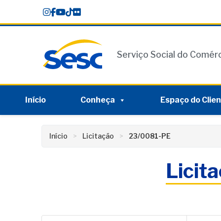
Skip
conteúdo
to
content
Serviço Social do Comér
Início
Conheça
Espaço do Clie
Início
Licitação
23/0081-PE
Licit