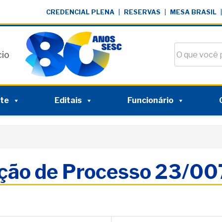
CREDENCIAL PLENA
|
RESERVAS
|
MESA BRASIL
|
Buscar no si
cio
nte
Editais
Funcionário
ação de Processo 23/0