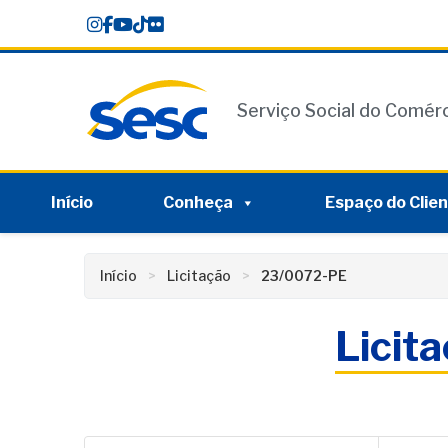
Skip
conteúdo
to
content
Serviço Social do Comér
Início
Conheça
Espaço do Clie
Início
Licitação
23/0072-PE
Licit