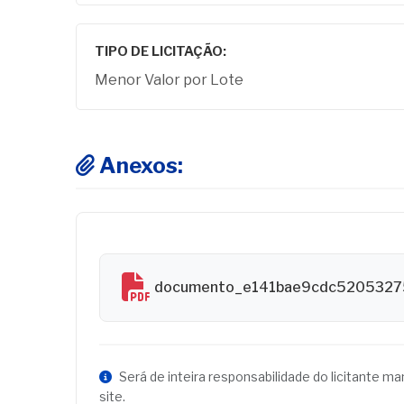
TIPO DE LICITAÇÃO:
Menor Valor por Lote
Anexos:
documento_e141bae9cdc5205327
Será de inteira responsabilidade do licitante m
site.