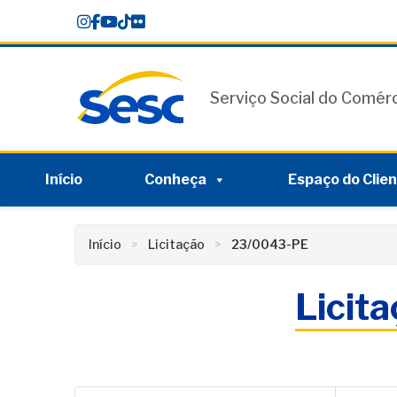
Skip
conteúdo
to
content
Serviço Social do Comér
Início
Conheça
Espaço do Clie
Início
Licitação
23/0043-PE
Licit