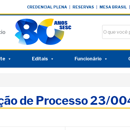
CREDENCIAL PLENA
|
RESERVAS
|
MESA BRASIL
|
Buscar no si
cio
nte
Editais
Funcionário
ação de Processo 23/0