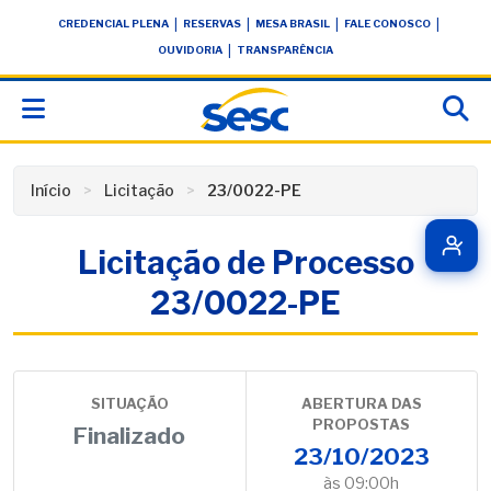
Skip
conteúdo
|
|
|
|
CREDENCIAL PLENA
RESERVAS
MESA BRASIL
FALE CONOSCO
to
|
OUVIDORIA
TRANSPARÊNCIA
content
Início
Licitação
23/0022-PE
Licitação de Processo
23/0022-PE
SITUAÇÃO
ABERTURA DAS
PROPOSTAS
Finalizado
23/10/2023
às 09:00h