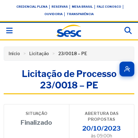
Skip
conteúdo
|
|
|
|
CREDENCIAL PLENA
RESERVAS
MESA BRASIL
FALE CONOSCO
to
|
OUVIDORIA
TRANSPARÊNCIA
content
Início
Licitação
23/0018 – PE
Licitação de Processo
23/0018 – PE
SITUAÇÃO
ABERTURA DAS
PROPOSTAS
Finalizado
20/10/2023
às 09:00h