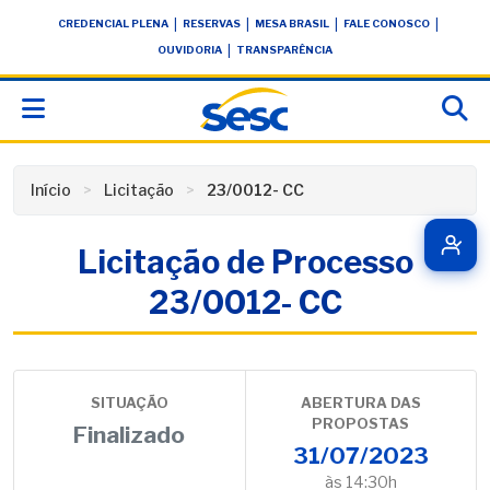
Skip
conteúdo
|
|
|
|
CREDENCIAL PLENA
RESERVAS
MESA BRASIL
FALE CONOSCO
to
|
OUVIDORIA
TRANSPARÊNCIA
content
Início
Licitação
23/0012- CC
Licitação de Processo
23/0012- CC
SITUAÇÃO
ABERTURA DAS
PROPOSTAS
Finalizado
31/07/2023
às 14:30h