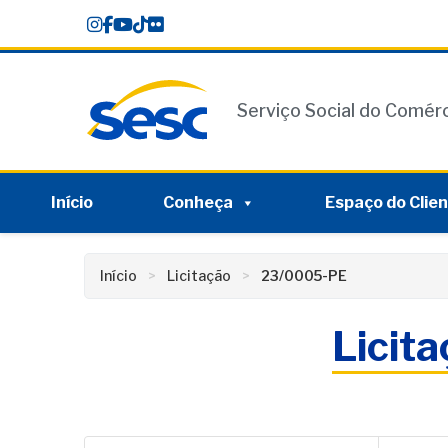
Skip
conteúdo
to
content
Serviço Social do Comér
Início
Conheça
Espaço do Clie
Início
Licitação
23/0005-PE
Licit