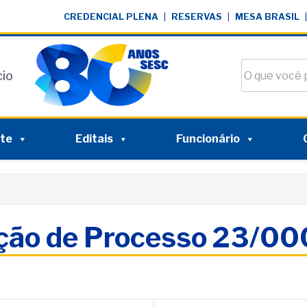
CREDENCIAL PLENA
|
RESERVAS
|
MESA BRASIL
|
Buscar no si
cio
nte
Editais
Funcionário
ação de Processo 23/0