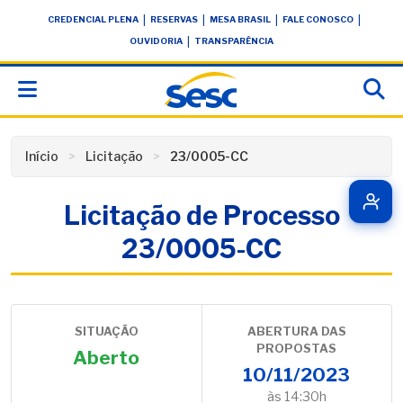
Skip
conteúdo
|
|
|
|
CREDENCIAL PLENA
RESERVAS
MESA BRASIL
FALE CONOSCO
to
|
OUVIDORIA
TRANSPARÊNCIA
content
Início
Licitação
23/0005-CC
Licitação de Processo
23/0005-CC
SITUAÇÃO
ABERTURA DAS
PROPOSTAS
Aberto
10/11/2023
às 14:30h