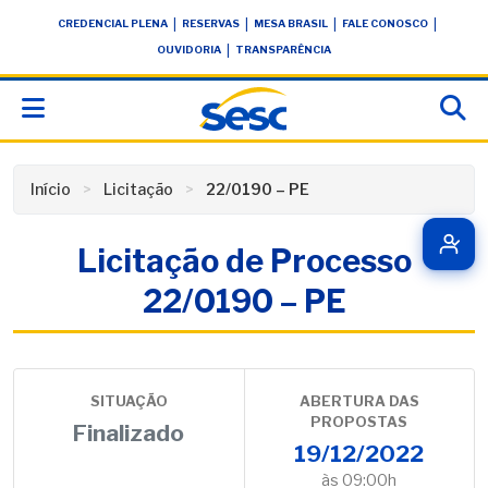
Skip
conteúdo
|
|
|
|
CREDENCIAL PLENA
RESERVAS
MESA BRASIL
FALE CONOSCO
to
|
OUVIDORIA
TRANSPARÊNCIA
content
Início
Licitação
22/0190 – PE
Licitação de Processo
22/0190 – PE
SITUAÇÃO
ABERTURA DAS
PROPOSTAS
Finalizado
19/12/2022
às 09:00h