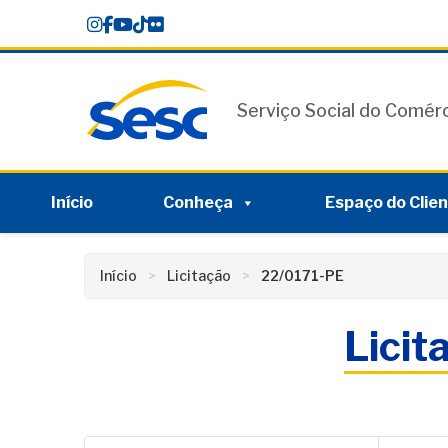
Skip
conteúdo
to
content
Serviço Social do Comér
Início
Conheça
Espaço do Clie
Início
Licitação
22/0171-PE
Licit