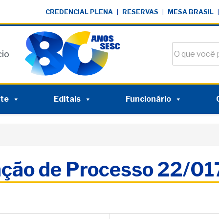
CREDENCIAL PLENA
|
RESERVAS
|
MESA BRASIL
|
Buscar no si
cio
nte
Editais
Funcionário
ação de Processo 22/0