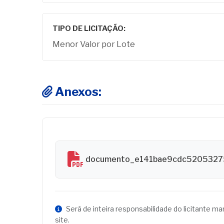
TIPO DE LICITAÇÃO:
Menor Valor por Lote
Anexos:
documento_e141bae9cdc5205327
Será de inteira responsabilidade do licitante m
site.