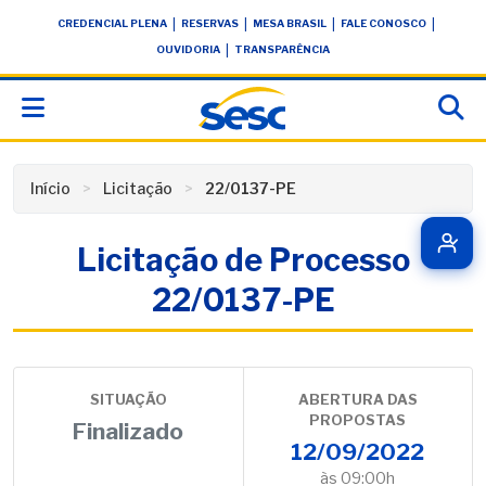
Skip
conteúdo
|
|
|
|
CREDENCIAL PLENA
RESERVAS
MESA BRASIL
FALE CONOSCO
to
|
OUVIDORIA
TRANSPARÊNCIA
content
Início
Licitação
22/0137-PE
Licitação de Processo
22/0137-PE
SITUAÇÃO
ABERTURA DAS
PROPOSTAS
Finalizado
12/09/2022
às 09:00h