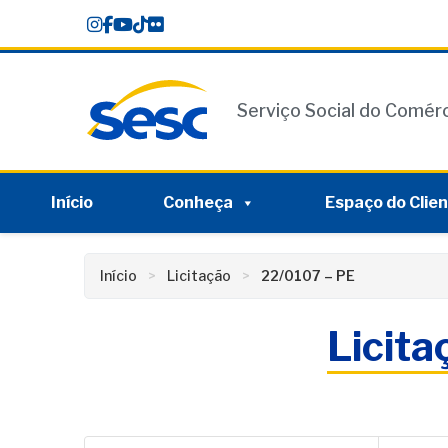
Skip
conteúdo
to
content
Serviço Social do Comér
Início
Conheça
Espaço do Clie
Início
Licitação
22/0107 – PE
Licit