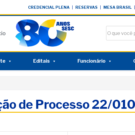
CREDENCIAL PLENA
|
RESERVAS
|
MESA BRASIL
|
Buscar no si
cio
nte
Editais
Funcionário
ação de Processo 22/010