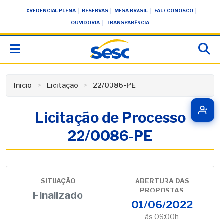
Skip
conteúdo
|
|
|
|
CREDENCIAL PLENA
RESERVAS
MESA BRASIL
FALE CONOSCO
to
|
OUVIDORIA
TRANSPARÊNCIA
content
Início
Licitação
22/0086-PE
Licitação de Processo
22/0086-PE
SITUAÇÃO
ABERTURA DAS
PROPOSTAS
Finalizado
01/06/2022
às 09:00h