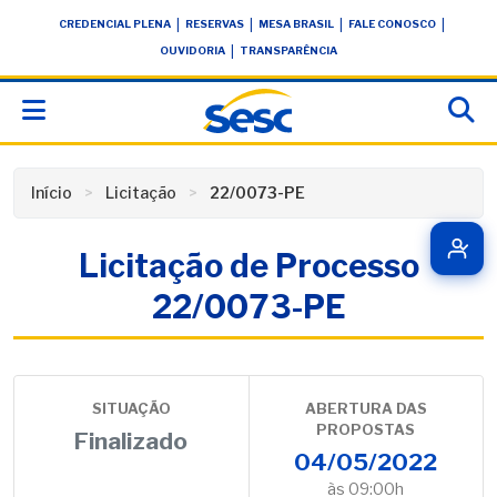
Skip
conteúdo
|
|
|
|
CREDENCIAL PLENA
RESERVAS
MESA BRASIL
FALE CONOSCO
to
|
OUVIDORIA
TRANSPARÊNCIA
content
Início
Licitação
22/0073-PE
Licitação de Processo
22/0073-PE
SITUAÇÃO
ABERTURA DAS
PROPOSTAS
Finalizado
04/05/2022
às 09:00h