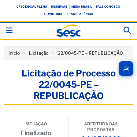
Skip
conteúdo
|
|
|
|
CREDENCIAL PLENA
RESERVAS
MESA BRASIL
FALE CONOSCO
to
|
OUVIDORIA
TRANSPARÊNCIA
content
Início
Licitação
22/0045-PE – REPUBLICAÇÃO
Licitação de Processo
22/0045-PE –
REPUBLICAÇÃO
SITUAÇÃO
ABERTURA DAS
PROPOSTAS
Finalizado