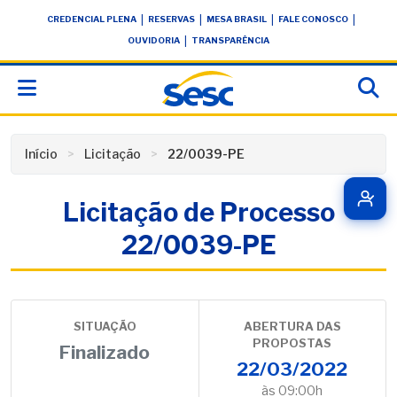
Skip
conteúdo
|
|
|
|
CREDENCIAL PLENA
RESERVAS
MESA BRASIL
FALE CONOSCO
to
|
OUVIDORIA
TRANSPARÊNCIA
content
Início
Licitação
22/0039-PE
Licitação de Processo
22/0039-PE
SITUAÇÃO
ABERTURA DAS
PROPOSTAS
Finalizado
22/03/2022
às 09:00h