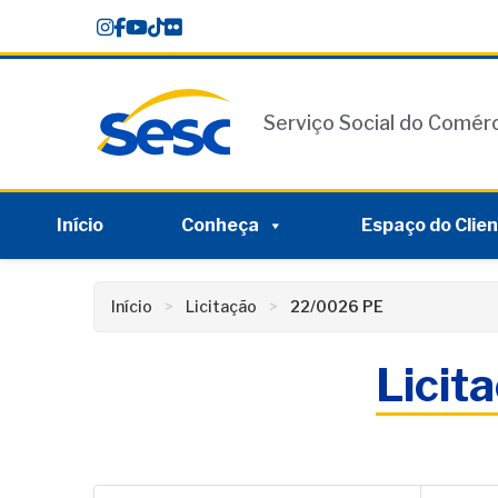
Skip
conteúdo
to
content
Serviço Social do Comér
Início
Conheça
Espaço do Clie
Início
Licitação
22/0026 PE
Licit