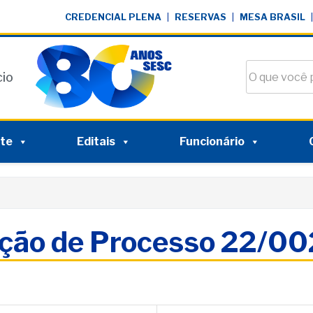
CREDENCIAL PLENA
|
RESERVAS
|
MESA BRASIL
|
Buscar no si
cio
nte
Editais
Funcionário
ação de Processo 22/0