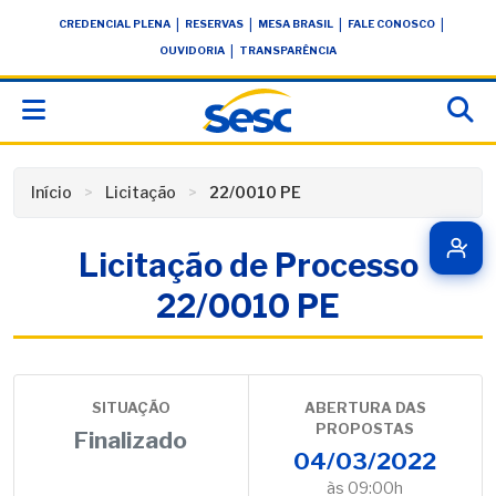
Skip
conteúdo
|
|
|
|
CREDENCIAL PLENA
RESERVAS
MESA BRASIL
FALE CONOSCO
to
|
OUVIDORIA
TRANSPARÊNCIA
content
Início
Licitação
22/0010 PE
Licitação de Processo
22/0010 PE
SITUAÇÃO
ABERTURA DAS
PROPOSTAS
Finalizado
04/03/2022
às 09:00h