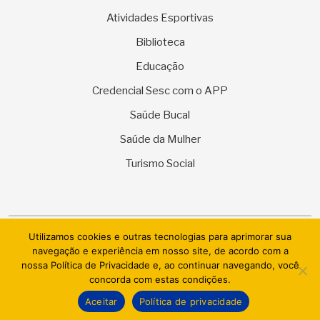
Atividades Esportivas
Biblioteca
Educação
Credencial Sesc com o APP
Saúde Bucal
Saúde da Mulher
Turismo Social
Utilizamos cookies e outras tecnologias para aprimorar sua
© 2026 SESC Sergipe - Serviço Social do Comércio. Todos os
navegação e experiência em nosso site, de acordo com a
direitos reservados.
nossa Política de Privacidade e, ao continuar navegando, você
concorda com estas condições.
AI.BRAZIL TECHNOLOGIES & DATACENTER LTDA
Aceitar
Política de privacidade