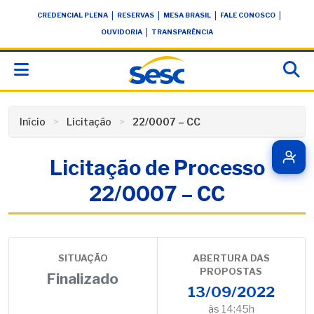
Skip
conteúdo
|
|
|
|
CREDENCIAL PLENA
RESERVAS
MESA BRASIL
FALE CONOSCO
to
|
OUVIDORIA
TRANSPARÊNCIA
content
Início
Licitação
22/0007 – CC
Licitação de Processo
22/0007 – CC
SITUAÇÃO
ABERTURA DAS
PROPOSTAS
Finalizado
13/09/2022
às 14:45h