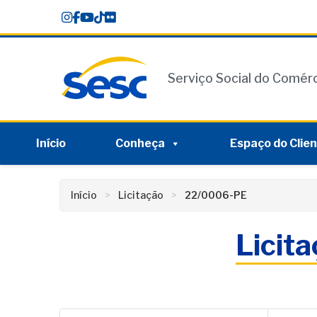
Skip
conteúdo
to
content
Serviço Social do Comér
Início
Conheça
Espaço do Clie
Início
Licitação
22/0006-PE
Licit