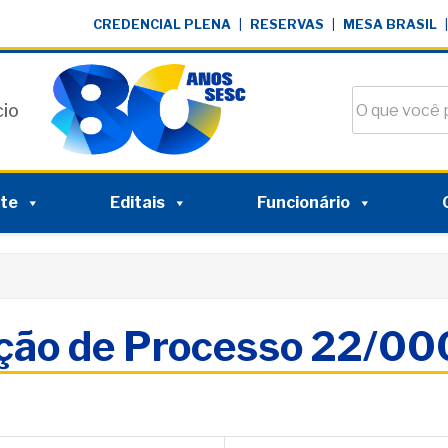
CREDENCIAL PLENA
|
RESERVAS
|
MESA BRASIL
|
Buscar no si
cio
nte
Editais
Funcionário
ação de Processo 22/0