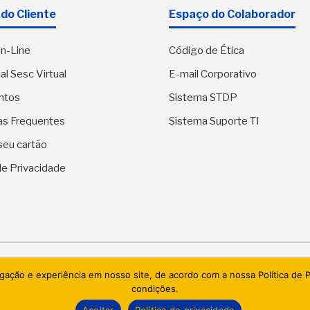
do Cliente
Espaço do Colaborador
n-Line
Código de Ética
al Sesc Virtual
E-mail Corporativo
ntos
Sistema STDP
as Frequentes
Sistema Suporte TI
seu cartão
 de Privacidade
SESC Sergipe - Serviço Social do Comércio. Todos os direitos res
egação e experiência em nosso site, de acordo com a nossa Política de
condições.
AI.BRAZIL TECHNOLOGIES & DATACENTER LTDA
Aceitar
Política de privacidade