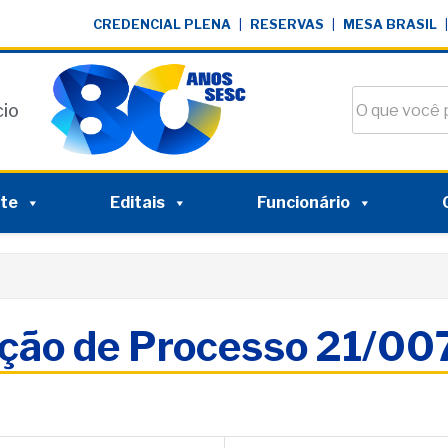
CREDENCIAL PLENA
|
RESERVAS
|
MESA BRASIL
|
Buscar no si
cio
nte
Editais
Funcionário
ação de Processo 21/0