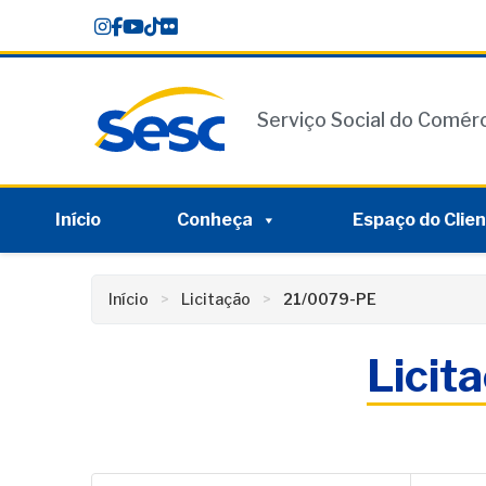
Skip
conteúdo
to
content
Serviço Social do Comér
Início
Conheça
Espaço do Clie
Início
Licitação
21/0079-PE
Licit