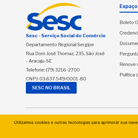
Espaço 
Boleto O
Credenci
Sesc - Serviço Social do Comércio
Docume
Departamento Regional Sergipe
Rua Dom José Thomaz, 235, São José
Pergunt
- Aracaju-SE
Renove 
Telefone:
(79) 3216-2700
Política
CNPJ: 03.637.549/0001-80
SESC NO BRASIL
© 2026 
Utilizamos cookies e outras tecnologias para aprimorar sua nav