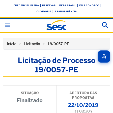
Skip
conteúdo
|
|
|
|
CREDENCIAL PLENA
RESERVAS
MESA BRASIL
FALE CONOSCO
to
|
OUVIDORIA
TRANSPARÊNCIA
content
Início
Licitação
19/0057-PE
Licitação de Processo
19/0057-PE
SITUAÇÃO
ABERTURA DAS
PROPOSTAS
Finalizado
22/10/2019
às 08:30h