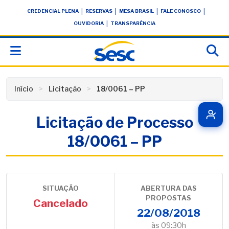
Skip
conteúdo
|
|
|
|
CREDENCIAL PLENA
RESERVAS
MESA BRASIL
FALE CONOSCO
to
|
OUVIDORIA
TRANSPARÊNCIA
content
Início
Licitação
18/0061 – PP
Licitação de Processo
18/0061 – PP
SITUAÇÃO
ABERTURA DAS
PROPOSTAS
Cancelado
22/08/2018
às 09:30h