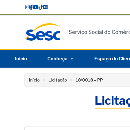
Skip
conteúdo
to
content
Serviço Social do Comér
Início
Conheça
Espaço do Clie
Início
Licitação
18/0018 – PP
Licit