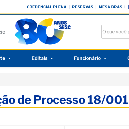
CREDENCIAL PLENA
|
RESERVAS
|
MESA BRASIL
|
Buscar no si
cio
nte
Editais
Funcionário
ação de Processo 18/001