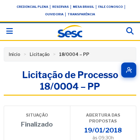
Skip
conteúdo
|
|
|
|
CREDENCIAL PLENA
RESERVAS
MESA BRASIL
FALE CONOSCO
to
|
OUVIDORIA
TRANSPARÊNCIA
content
Início
Licitação
18/0004 – PP
Licitação de Processo
18/0004 – PP
SITUAÇÃO
ABERTURA DAS
PROPOSTAS
Finalizado
19/01/2018
às 09:30h