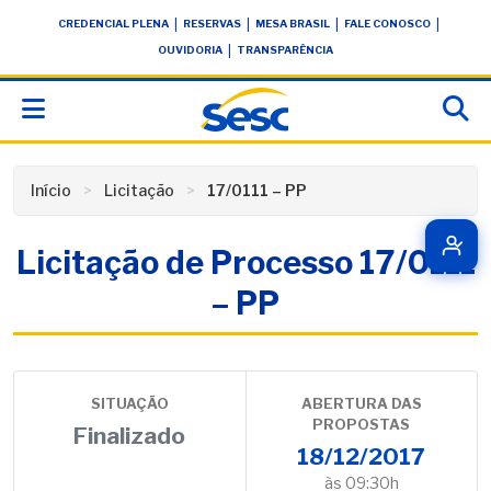
Skip
conteúdo
|
|
|
|
CREDENCIAL PLENA
RESERVAS
MESA BRASIL
FALE CONOSCO
to
|
OUVIDORIA
TRANSPARÊNCIA
content
Início
Licitação
17/0111 – PP
Licitação de Processo 17/0111
– PP
SITUAÇÃO
ABERTURA DAS
PROPOSTAS
Finalizado
18/12/2017
às 09:30h