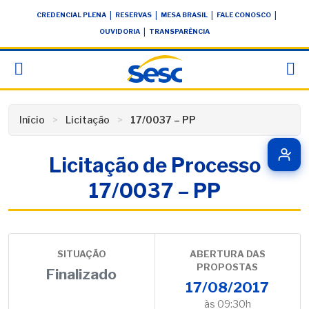
Skip
conteúdo
|
|
|
|
CREDENCIAL PLENA
RESERVAS
MESA BRASIL
FALE CONOSCO
to
|
OUVIDORIA
TRANSPARÊNCIA
content
Início
Licitação
17/0037 – PP
Licitação de Processo
17/0037 – PP
SITUAÇÃO
ABERTURA DAS
PROPOSTAS
Finalizado
17/08/2017
às 09:30h