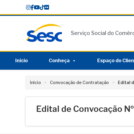
Skip
conteúdo
to
content
Serviço Social do Comér
Início
Conheça
Espaço do Clie
Início
Convocação de Contratação
Edital 
Edital de Convocação N