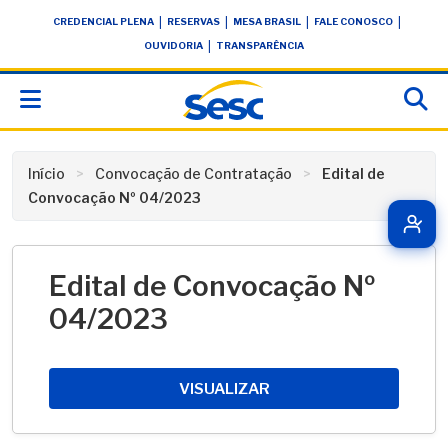
Skip
conteúdo
|
|
|
|
CREDENCIAL PLENA
RESERVAS
MESA BRASIL
FALE CONOSCO
to
|
OUVIDORIA
TRANSPARÊNCIA
content
Início
Convocação de Contratação
Edital de
Convocação Nº 04/2023
Edital de Convocação Nº
04/2023
VISUALIZAR