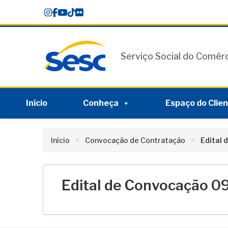
Skip
conteúdo
to
content
Serviço Social do Comér
Início
Conheça
Espaço do Clie
Início
Convocação de Contratação
Edital
Edital de Convocação 0