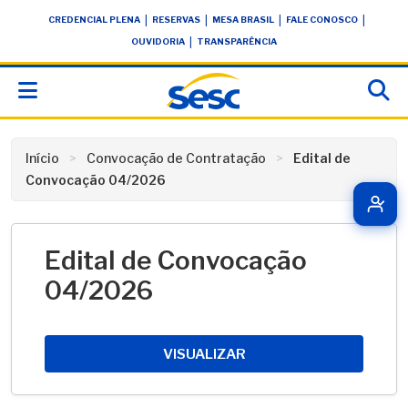
Skip
conteúdo
|
|
|
|
CREDENCIAL PLENA
RESERVAS
MESA BRASIL
FALE CONOSCO
to
|
OUVIDORIA
TRANSPARÊNCIA
content
Início
Convocação de Contratação
Edital de
Convocação 04/2026
Edital de Convocação
04/2026
VISUALIZAR