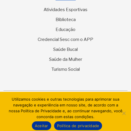
Atividades Esportivas
Biblioteca
Educação
Credencial Sesc com o APP
Saúde Bucal
Saúde da Mulher
Turismo Social
Utilizamos cookies e outras tecnologias para aprimorar sua
© 2026 SESC Sergipe - Serviço Social do Comércio. Todos os
navegação e experiência em nosso site, de acordo com a
direitos reservados.
nossa Política de Privacidade e, ao continuar navegando, você
concorda com estas condições.
AI.BRAZIL TECHNOLOGIES & DATACENTER LTDA
Aceitar
Política de privacidade