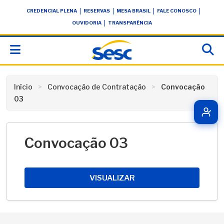
Skip
conteúdo
|
|
|
|
CREDENCIAL PLENA
RESERVAS
MESA BRASIL
FALE CONOSCO
to
|
OUVIDORIA
TRANSPARÊNCIA
content
Início
Convocação de Contratação
Convocação
03
Convocação 03
VISUALIZAR