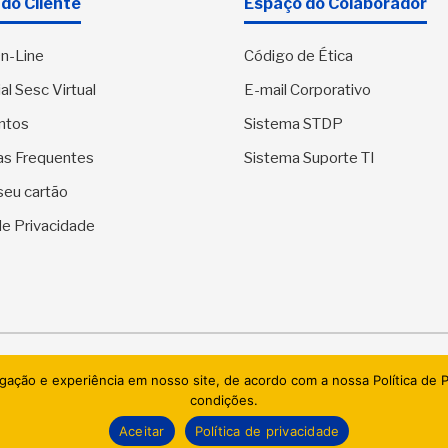
do Cliente
Espaço do Colaborador
n-Line
Código de Ética
al Sesc Virtual
E-mail Corporativo
ntos
Sistema STDP
as Frequentes
Sistema Suporte TI
seu cartão
 de Privacidade
SESC Sergipe - Serviço Social do Comércio. Todos os direitos res
egação e experiência em nosso site, de acordo com a nossa Política de
condições.
AI.BRAZIL TECHNOLOGIES & DATACENTER LTDA
Aceitar
Política de privacidade