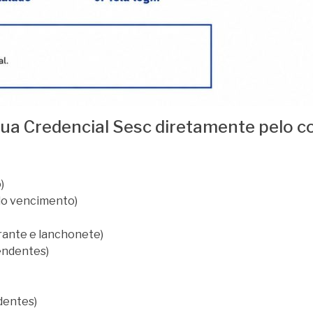
sua Credencial Sesc diretamente pelo c
)
do vencimento)
urante e lanchonete)
endentes)
dentes)