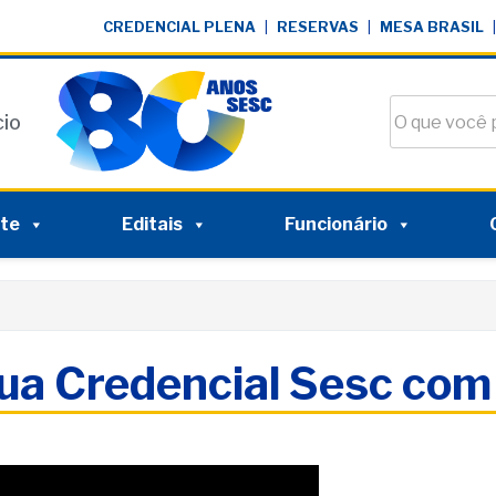
CREDENCIAL PLENA
|
RESERVAS
|
MESA BRASIL
|
Buscar no si
cio
nte
Editais
Funcionário
ua Credencial Sesc co