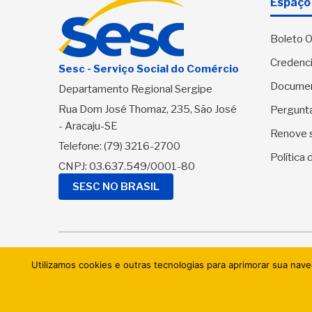
Espaço 
Boleto O
Credenci
Sesc - Serviço Social do Comércio
Docume
Departamento Regional Sergipe
Rua Dom José Thomaz, 235, São José
Pergunt
- Aracaju-SE
Renove 
Telefone:
(79) 3216-2700
Política
CNPJ: 03.637.549/0001-80
SESC NO BRASIL
© 2026 
Utilizamos cookies e outras tecnologias para aprimorar sua nav