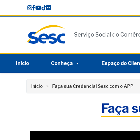
Skip
conteúdo
to
content
Serviço Social do Comér
Início
Conheça
Espaço do Clie
Início
Faça sua Credencial Sesc com o APP
Faça s