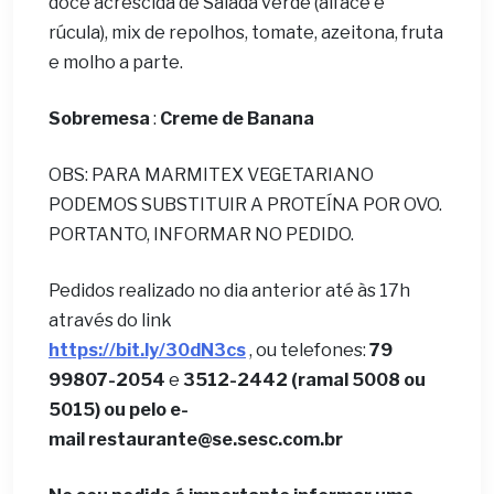
doce acrescida de Salada verde (alface e
rúcula), mix de repolhos, tomate, azeitona, fruta
e molho a parte.
Sobremesa
:
Creme de Banana
OBS: PARA MARMITEX VEGETARIANO
PODEMOS SUBSTITUIR A PROTEÍNA POR OVO.
PORTANTO, INFORMAR NO PEDIDO.
Pedidos realizado no dia anterior até às 17h
através do link
https://bit.ly/30dN3cs
, ou telefones:
79
99807-2054
e
3512-2442 (ramal 5008 ou
5015) ou pelo e-
mail
restaurante@se.sesc.com.br