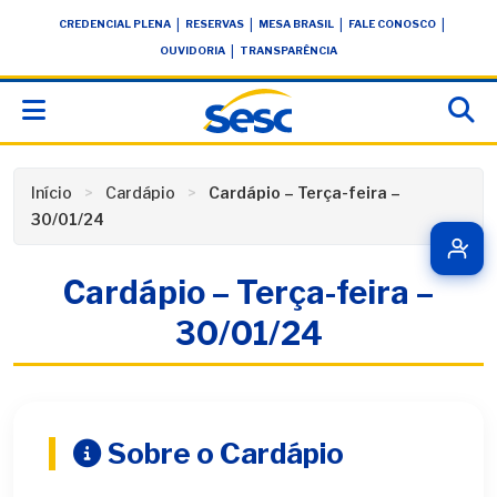
Skip
conteúdo
|
|
|
|
CREDENCIAL PLENA
RESERVAS
MESA BRASIL
FALE CONOSCO
to
|
OUVIDORIA
TRANSPARÊNCIA
content
Início
Cardápio
Cardápio – Terça-feira –
30/01/24
Cardápio – Terça-feira –
30/01/24
Sobre o Cardápio