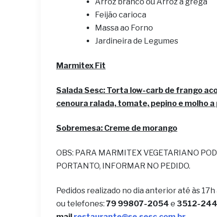
Arroz branco ou Arroz à grega
Feijão carioca
Massa ao Forno
Jardineira de Legumes
Marmitex Fit
Salada Sesc: Torta low-carb de frango ac
cenoura ralada, tomate, pepino e molho a
Sobremesa:
Creme de morango
OBS: PARA MARMITEX VEGETARIANO POD
PORTANTO, INFORMAR NO PEDIDO.
Pedidos realizado no dia anterior até às 17h
ou telefones:
79 99807-2054
e
3512-2442
mail
restaurante@se.sesc.com.br