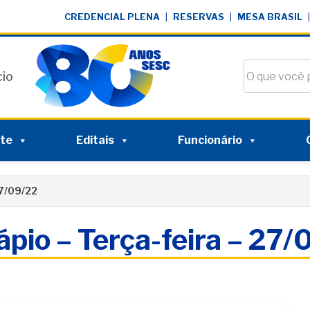
CREDENCIAL PLENA
|
RESERVAS
|
MESA BRASIL
|
Buscar no si
cio
nte
Editais
Funcionário
27/09/22
pio – Terça-feira – 27