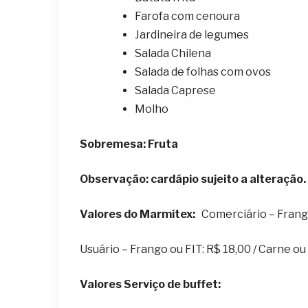
Farofa com cenoura
Jardineira de legumes
Salada Chilena
Salada de folhas com ovos
Salada Caprese
Molho
Sobremesa: Fruta
Observação: cardápio sujeito a alteração.
Valores do Marmitex:
Comerciário – Frango 
Usuário – Frango ou FIT: R$ 18,00 / Carne o
Valores Serviço de buffet: