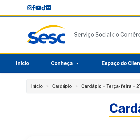
Skip
conteúdo
to
content
Serviço Social do Comér
Início
Conheça
Espaço do Clie
Início
Cardápio
Cardápio – Terça-feira – 
Cardá