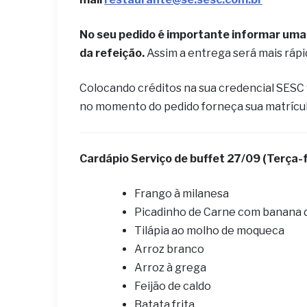
No seu pedido é importante informar uma 
da refeição.
Assim a entrega será mais ráp
Colocando créditos na sua credencial SESC
no momento do pedido forneça sua matrícu
Cardápio ​Serviço de buffet 27
/09 (Terça-f
Frango à milanesa
Picadinho de Carne com banana 
Tilápia ao molho de moqueca
Arroz branco
Arroz à grega
Feijão de caldo
Batata frita