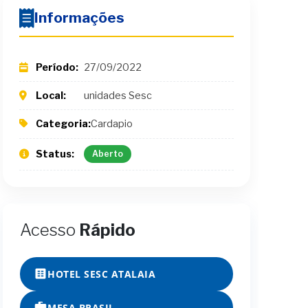
Informações
Período:
27/09/2022
Local:
unidades Sesc
Categoria:
Cardapio
Status:
Aberto
Acesso
Rápido
HOTEL SESC ATALAIA
MESA BRASIL