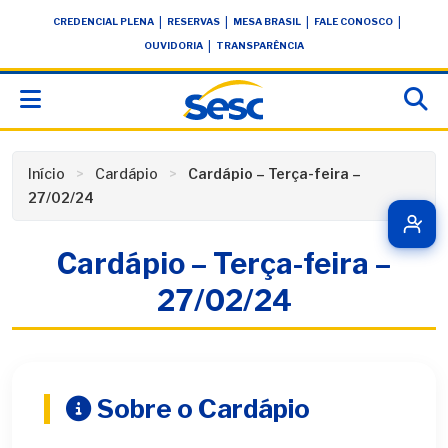
Skip
conteúdo
|
|
|
|
CREDENCIAL PLENA
RESERVAS
MESA BRASIL
FALE CONOSCO
to
|
OUVIDORIA
TRANSPARÊNCIA
content
Início
Cardápio
Cardápio – Terça-feira –
27/02/24
Cardápio – Terça-feira –
27/02/24
Sobre o Cardápio