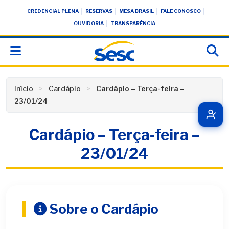
Skip
conteúdo
|
|
|
|
CREDENCIAL PLENA
RESERVAS
MESA BRASIL
FALE CONOSCO
to
|
OUVIDORIA
TRANSPARÊNCIA
content
Início
Cardápio
Cardápio – Terça-feira –
23/01/24
Cardápio – Terça-feira –
23/01/24
Sobre o Cardápio