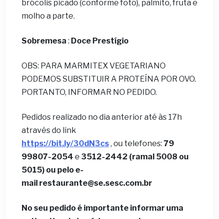
brócolis picado (conforme foto), palmito, fruta e
molho a parte.
Sobremesa
:
Doce Prestígio
OBS: PARA MARMITEX VEGETARIANO
PODEMOS SUBSTITUIR A PROTEÍNA POR OVO.
PORTANTO, INFORMAR NO PEDIDO.
Pedidos realizado no dia anterior até às 17h
através do link
https://bit.ly/30dN3cs
, ou telefones:
79
99807-2054
e
3512-2442 (ramal 5008 ou
5015) ou pelo e-
mail
restaurante@se.sesc.com.br
No seu pedido é importante informar uma