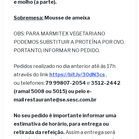
e molho (a parte).
Sobremesa:
Mousse de ameixa
OBS: PARA MARMITEX VEGETARIANO
PODEMOS SUBSTITUIR A PROTEÍNA POR OVO.
PORTANTO, INFORMAR NO PEDIDO.
Pedidos realizado no dia anterior até às 17h
através do link
https://bit.ly/30dN3cs
,
ou telefones:
79 99807-2054
e
3512-2442
(ramal 5008 ou 5015) ou pelo e-
mail
restaurante@se.sesc.com.br
No seu pedido é importante informar uma
estimativa de horário, para entrega ou
retirada da refeição.
Assim a entrega será