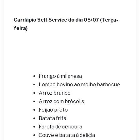
Cardápio Self Service do dia
05/07 (Terça-
feira)
Frango à milanesa
Lombo bovino ao molho barbecue
Arroz branco
Arroz com brócolis
Feijão preto
Batata frita
Farofa de cenoura
Couve e batata à delícia