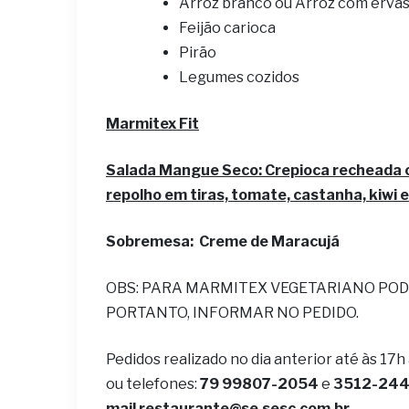
Arroz branco ou Arroz com erv
Feijão carioca
Pirão
Legumes cozidos
Marmitex Fit
Salada Mangue Seco: Crepioca recheada 
repolho em tiras, tomate, castanha, kiwi e
Sobremesa: Creme de Maracujá
OBS: PARA MARMITEX VEGETARIANO POD
PORTANTO, INFORMAR NO PEDIDO.
Pedidos realizado no dia anterior até às 17h
ou telefones:
79 99807-2054
e
3512-2442
mail
restaurante@se.sesc.com.br