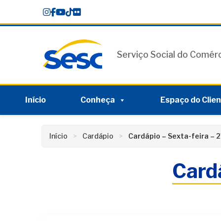
Skip
conteúdo
to
content
Serviço Social do Comér
Início
Conheça
Espaço do Clie
Início
Cardápio
Cardápio – Sexta-feira – 
Cardá