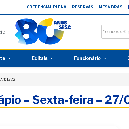
CREDENCIAL PLENA
|
RESERVAS
|
MESA BRASIL
|
Buscar no si
cio
nte
Editais
Funcionário
27/01/23
pio – Sexta-feira – 27