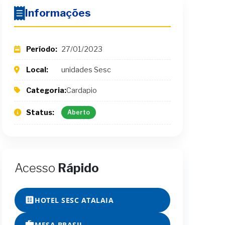
Informações
Período:
27/01/2023
Local:
unidades Sesc
Categoria:
Cardapio
Status:
Aberto
Acesso
Rápido
HOTEL SESC ATALAIA
MESA BRASIL