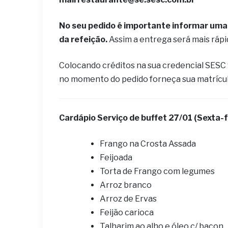
No seu pedido é importante informar uma 
da refeição.
Assim a entrega será mais ráp
Colocando créditos na sua credencial SESC
no momento do pedido forneça sua matrícu
Cardápio ​Serviço de buffet 27/01 (Sexta-f
Frango na Crosta Assada
Feijoada
Torta de Frango com legumes
Arroz branco
Arroz de Ervas
Feijão carioca
Talharim ao alho e óleo c/ bacon