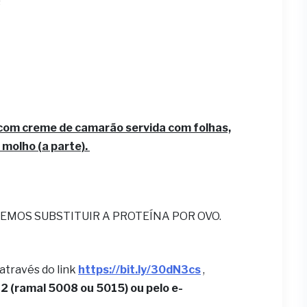
as
com creme de camarão servida com folhas,
 molho (a parte).
EMOS SUBSTITUIR A PROTEÍNA POR OVO.
 através do link
https://bit.ly/30dN3cs
,
 (ramal 5008 ou 5015) ou pelo e-