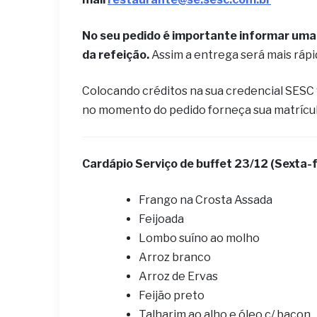
No seu pedido é importante informar uma 
da refeição.
Assim a entrega será mais ráp
Colocando créditos na sua credencial SESC
no momento do pedido forneça sua matrícu
Cardápio ​Serviço de buffet 23/12 (Sexta-f
Frango na Crosta Assada
Feijoada
Lombo suíno ao molho
Arroz branco
Arroz de Ervas
Feijão preto
Talharim ao alho e óleo c/ bacon