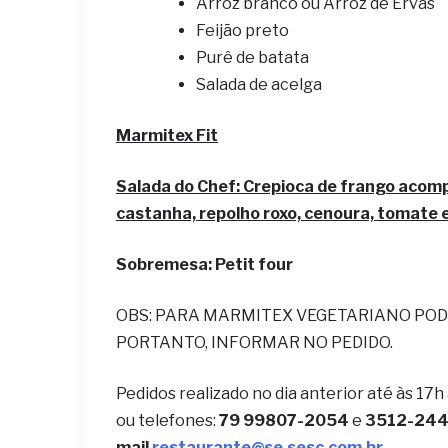
Arroz branco ou Arroz de Ervas
Feijão preto
Purê de batata
Salada de acelga
Marmitex Fit
Salada do Chef:
Crepioca de frango acomp
castanha, repolho roxo, cenoura, tomate e
Sobremesa:
Petit four
OBS: PARA MARMITEX VEGETARIANO POD
PORTANTO, INFORMAR NO PEDIDO.
Pedidos realizado no dia anterior até às 17h
ou telefones:
79 99807-2054
e
3512-2442
mail
restaurante@se.sesc.com.br