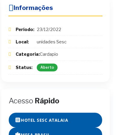
Informações
Período:
23/12/2022
Local:
unidades Sesc
Categoria:
Cardapio
Status:
Aberto
Acesso
Rápido
HOTEL SESC ATALAIA
MESA BRASIL