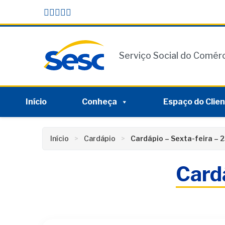
Skip
conteúdo
to
content
Serviço Social do Comér
Início
Conheça
Espaço do Clie
Início
Cardápio
Cardápio – Sexta-feira – 
Cardá