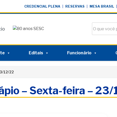
CREDENCIAL PLENA
|
RESERVAS
|
MESA BRASIL
|
Buscar no si
cio
nte
Editais
Funcionário
23/12/22
pio – Sexta-feira – 23