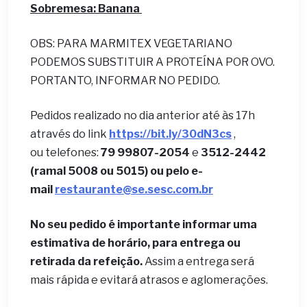
Sobremesa: Banana
OBS: PARA MARMITEX VEGETARIANO
PODEMOS SUBSTITUIR A PROTEÍNA POR OVO.
PORTANTO, INFORMAR NO PEDIDO.
Pedidos realizado no dia anterior até às 17h
através do link
https://bit.ly/30dN3cs
,
ou telefones:
79 99807-2054
e
3512-2442
(ramal 5008 ou 5015) ou pelo e-
mail
restaurante@se.sesc.com.br
No seu pedido é importante informar uma
estimativa de horário, para entrega ou
retirada da refeição.
Assim a entrega será
mais rápida e evitará atrasos e aglomerações.